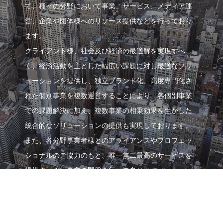
て、種々の分野において事業、サービス、メディア運
営、企業や団体様へのリソース提供などを行っており
ます。
クライアント様、社会及び経済の最適解を実現すべ
く、経済活動を主とした幅広い課題に対し最適なソリ
ューションを提供し、独立ブランド化、高度専門化さ
れた個別事業を複数運営することにより、各個別事業
での課題解決に加え、複数事業の相乗効果を生かした
統合的なソリューションの提供も実現しております。
また、各分野事業者様とのアライアンスやプロフェッ
ショナルのご協力のもと、唯一無二最高のサービスを
提供すべく、事業の開発を行って参ります。