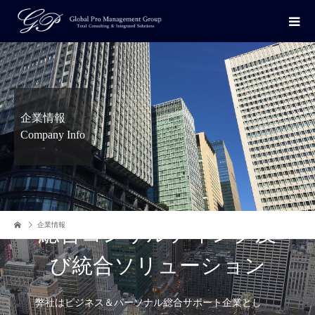
企業情報
Company Info
企業情報
総合コンサルティング及
び統合ソリューション
弊社はビジネス＆パーソナル総合サポート企業とし